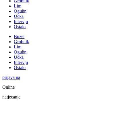
Grobnik
Lim
Ogulin
Učka
Intervju
Ostalo
Buzet
Grobnik
Lim
Ogulin
Učka
Intervju
Ostalo
prijava na
Online
natjecanje