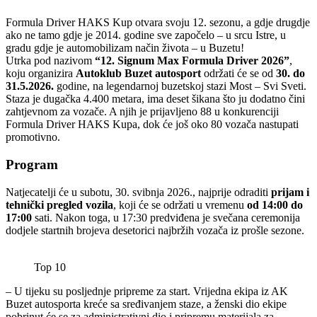
Formula Driver HAKS Kup otvara svoju 12. sezonu, a gdje drugdje
ako ne tamo gdje je 2014. godine sve započelo – u srcu Istre, u
gradu gdje je automobilizam način života – u Buzetu!
Utrka pod nazivom
“12. Signum Max Formula Driver 2026”
,
koju organizira
Autoklub Buzet autosport
održati će se od
30. do
31.5.2026.
godine, na legendarnoj buzetskoj stazi Most – Svi Sveti.
Staza je dugačka 4.400 metara, ima deset šikana što ju dodatno čini
zahtjevnom za vozače. A njih je prijavljeno 88 u konkurenciji
Formula Driver HAKS Kupa, dok će još oko 80 vozača nastupati
promotivno.
Program
Natjecatelji će u subotu, 30. svibnja 2026., najprije odraditi
prijam i
tehnički pregled vozila
, koji će se održati u vremenu
od 14:00 do
17:00
sati. Nakon toga, u 17:30 predviđena je svečana ceremonija
dodjele startnih brojeva desetorici najbržih vozača iz prošle sezone.
Top 10
– U tijeku su posljednje pripreme za start. Vrijedna ekipa iz AK
Buzet autosporta kreće sa sređivanjem staze, a ženski dio ekipe
pobrinut će se za administrativni dio i pripremu materijala za