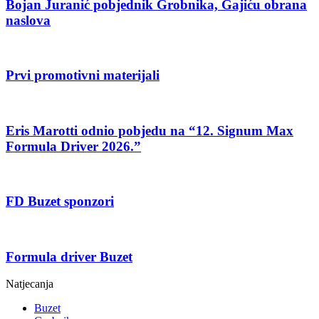
Bojan Juranić pobjednik Grobnika, Gajiću obrana
naslova
Prvi promotivni materijali
Eris Marotti odnio pobjedu na “12. Signum Max
Formula Driver 2026.”
FD Buzet sponzori
Formula driver Buzet
Natjecanja
Buzet