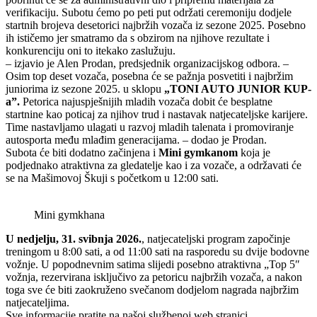
verifikaciju. Subotu ćemo po peti put održati ceremoniju dodjele
startnih brojeva desetorici najbržih vozača iz sezone 2025. Posebno
ih ističemo jer smatramo da s obzirom na njihove rezultate i
konkurenciju oni to itekako zaslužuju.
– izjavio je Alen Prodan, predsjednik organizacijskog odbora. –
Osim top deset vozača, posebna će se pažnja posvetiti i najbržim
juniorima iz sezone 2025. u sklopu
„TONI AUTO JUNIOR KUP-
a”.
Petorica najuspješnijih mladih vozača dobit će besplatne
startnine kao poticaj za njihov trud i nastavak natjecateljske karijere.
Time nastavljamo ulagati u razvoj mladih talenata i promoviranje
autosporta među mlađim generacijama. – dodao je Prodan.
Subota će biti dodatno začinjena i
Mini gymkanom
koja je
podjednako atraktivna za gledatelje kao i za vozače, a održavati će
se na Mašimovoj Škuji s početkom u 12:00 sati.
Mini gymkhana
U nedjelju, 31. svibnja 2026.
, natjecateljski program započinje
treningom u 8:00 sati, a od 11:00 sati na rasporedu su dvije bodovne
vožnje. U popodnevnim satima slijedi posebno atraktivna „Top 5″
vožnja, rezervirana isključivo za petoricu najbržih vozača, a nakon
toga sve će biti zaokruženo svečanom dodjelom nagrada najbržim
natjecateljima.
Sve informacije pratite na našoj službenoj web stranici