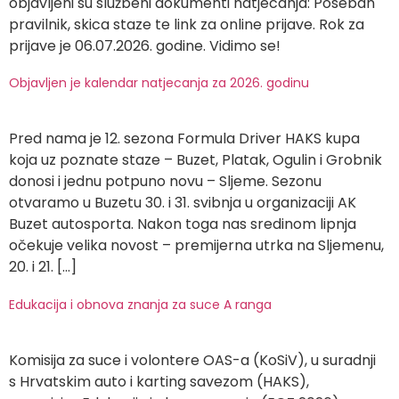
objavljeni su službeni dokumenti natjecanja: Poseban
pravilnik, skica staze te link za online prijave. Rok za
prijave je 06.07.2026. godine. Vidimo se!
Objavljen je kalendar natjecanja za 2026. godinu
Pred nama je 12. sezona Formula Driver HAKS kupa
koja uz poznate staze – Buzet, Platak, Ogulin i Grobnik
donosi i jednu potpuno novu – Sljeme. Sezonu
otvaramo u Buzetu 30. i 31. svibnja u organizaciji AK
Buzet autosporta. Nakon toga nas sredinom lipnja
očekuje velika novost – premijerna utrka na Sljemenu,
20. i 21. […]
Edukacija i obnova znanja za suce A ranga
Komisija za suce i volontere OAS-a (KoSiV), u suradnji
s Hrvatskim auto i karting savezom (HAKS),