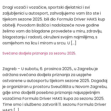
Dragi vozači i vozačice, sportski djelatnici i svi
zaljubljenici u autosport, zahvaljujemo vam što ste i
tijekom sezone 2025. bili dio Formula Driver HAKS kup
obitelji. Povodom Božića i nadolazeće nove godine
želimo vam da blagdane provedete u miru, zdravlju,
blagostanju i radosti, okruženi svojim najmilijima, s
osmijehom na licu i mirom u srcu. U […]
Svečana dodjela priznanja za sezonu 2025.
Zagreb – U subotu, 6. prosinca 2025., u Zagrebu je
održana svečana dodjela priznanja za uspjehe
ostvarene u autosportu tijekom sezone 2025. Događaj
je organiziran u prostoru Sveučilišta u Novom Zagrebu,
gdje smo dodjelili posebna priznanja najuspješnijim
vozačima Formula Driver HAKS kupa za sezonu 2025.
Time smo i službeno zatvorili 11. sezonu Formula Driver
HAKS […]