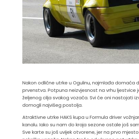
Nakon odlične utrke u Ogulinu, najmlađa domaća dis
prvenstva. Potpuna neizvjesnost na vrhu ljestvice 
željenog cilja svakog vozača. Svi će oni nastojati iz
domogli najvišeg postolja.
Atraktivne utrke HAKS kupa u Formula driver vožnja
kanalu. Iako su nam do kraja sezone ostale još sam
Sve karte su još uvijek otvorene, jer na prvo mje