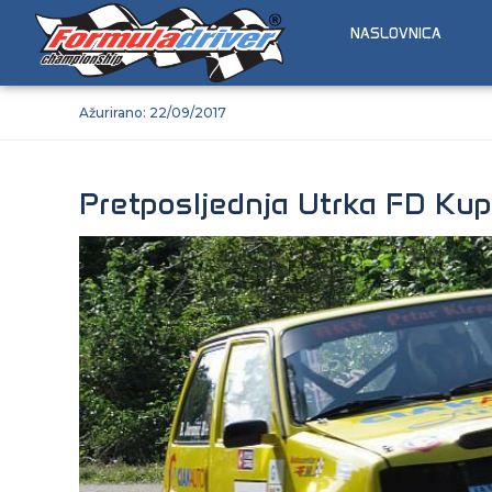
NASLOVNICA
Ažurirano:
22/09/2017
Pretposljednja Utrka FD Kup