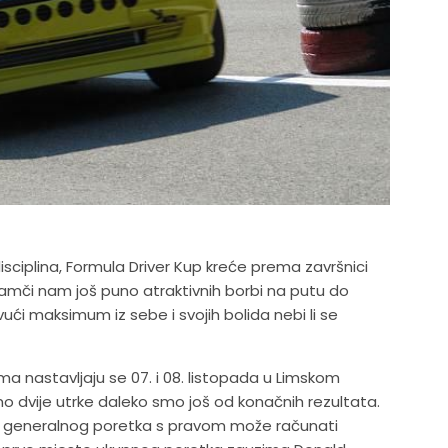
ciplina, Formula Driver Kup kreće prema završnici
jamči nam još puno atraktivnih borbi na putu do
vući maksimum iz sebe i svojih bolida nebi li se
ma nastavljaju se 07. i 08. listopada u Limskom
o dvije utrke daleko smo još od konačnih rezultata.
sto generalnog poretka s pravom može računati