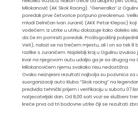
nekoliko vozača. Nakon treće od ukupno pet utrk
Milokanović (AK Skok Racing). “Generalka” iz Oguli
poredak prve četvorice potpuno preokrenuo. Velik
mladi Delničan Ivan Juranić (AKK Petar Klepac) ko
vodećem. Iz utrke u utrku dokazuje kako daleko isk
da će im pomrsiti poredak. Prošlogodišnji pobjedni
Veit), nalazi se na trećem mjestu, ali i on sa tek
razlike s Juranićem. Najdeblji kraj u Ogulinu izvuka
kvar na njegovom autu udaljio ga je sa drugog na 
Milokanovićem njemu svakako nisu nedostižna.
Ovako neizvjesni rezultati najbolja su pozivnica za
suorganizaciji auto kluba “Skok racing” na legendar
predviđa tehnički prijem i verifikaciju u subotu 07.li
natjecateljski dan. Od 8,00 sati vozi se službeni t
kreće prva od tri bodovne utrke čiji se rezultati zb