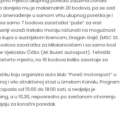
a, prvo mjesto ukupnog poretka zauzima Donald
na donijela mu je maksimalnih 20 bodova, pa se sad
o iznenađenje u samom vrhu ukupnog poretka je i
ji sa samo 7 bodova zaostatka “puše” za vrat
usniji vozači itekako moraju računati na mogućnost
k kupa s austrijskom licencom, Dragan Gajić (MSC St.
 8 bodova zaostatka za Milokanovićem i sa samo bod
o je Vjekoslav Čičko (AK Buzet autosport). Tehnički
četvrto mjesto, no 16 bodova koliko zaostaje za
 utrku koju organizira auto klub “Poreč motorsport” u
noj i vrlo atraktivnoj stazi u Limskom Kanalu. Program
stopada od 15:00 do 18:00 sati, a nedjelja je
rening, a u 10,30, neposredno po svečanom otvorenju
rajaju za konačni poredak.