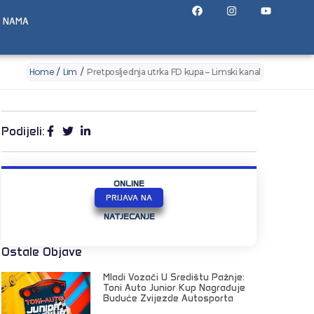
 NAMA
Home
Lim
/
/
Pretposljednja utrka FD kupa – Limski kanal
Podijeli:
ONLINE
PRIJAVA NA
NATJECANJE
Ostale Objave
Mladi Vozači U Središtu Pažnje:
Toni Auto Junior Kup Nagrađuje
Buduće Zvijezde Autosporta