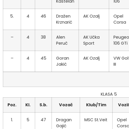
Kaštelan
106
5.
4
46
Dražen
AK Ozalj
Opel
Krznarić
Corsa
–
4
38
Alen
AK Učka
Peugeo
Peruč
Sport
106 GTi
–
4
45
Goran
AK Ozalj
VW Gol
Jakić
III
KLASA 5
Poz.
Kl.
S.b.
Vozač
Klub/Tim
Vozi
1.
5
47
Dragan
MSC St.Veit
Opel
Gajić
Cors