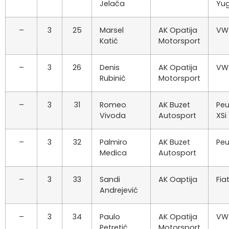
Jelača
Yug
–
3
25
Marsel
AK Opatija
VW
Katić
Motorsport
–
3
26
Denis
AK Opatija
VW
Rubinić
Motorsport
–
3
31
Romeo
AK Buzet
Peu
Vivoda
Autosport
XSi
–
3
32
Palmiro
AK Buzet
Peu
Medica
Autosport
–
3
33
Sandi
AK Oaptija
Fia
Andrejević
–
3
34
Paulo
AK Opatija
VW
Petretić
Motorsport