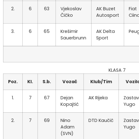
2.
6
63
Vjekoslav
AK Buzet
Fiat
Čičko
Autosport
Ciin
3.
6
65
Krešimir
AK Delta
Peu
Sauerbrunn
Sport
KLASA 7
Poz.
Kl.
S.b.
Vozač
Klub/Tim
Vozil
1.
7
67
Dejan
AK Rijeka
Zasta
Kopajtić
Yugo
2.
7
69
Nino
DTD Kaučič
Zasta
Adam
Yugo
(SVN)