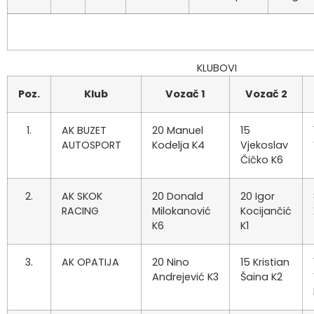
KLUBOVI
Poz.
Klub
Vozač 1
Vozač 2
1.
AK BUZET
20 Manuel
15
AUTOSPORT
Kodelja K4
Vjekoslav
Čičko K6
2.
AK SKOK
20 Donald
20 Igor
RACING
Milokanović
Kocijančić
K6
K1
3.
AK OPATIJA
20 Nino
15 Kristian
Andrejević K3
Šaina K2