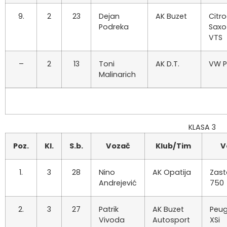
9.
2
23
Dejan
AK Buzet
Citr
Podreka
Saxo
VTS
–
2
13
Toni
AK D.T.
VW P
Malinarich
KLASA 3
Poz.
Kl.
S.b.
Vozač
Klub/Tim
V
1.
3
28
Nino
AK Opatija
Zas
Andrejević
750
2.
3
27
Patrik
AK Buzet
Peug
Vivoda
Autosport
XSi