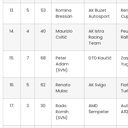
13.
5
53
Romina
AK Buzet
Ren
Bressan
Autosport
Cu
14.
4
40
Maurizio
AK Istra
Peu
Cvitić
Racing
Ral
Team
15.
7
68
Peter
DTD Kaučič
Za
Adam
Yu
(SVN)
16.
5
62
Renato
AK Svigo
Fia
Mulac
Tu
17.
3
30
Rado
AMD
Aut
Romih
Šempeter
A11
(SVN)