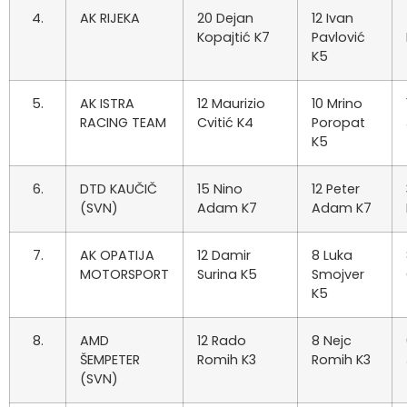
4.
AK RIJEKA
20 Dejan
12 Ivan
Kopajtić K7
Pavlović
K5
5.
AK ISTRA
12 Maurizio
10 Mrino
RACING TEAM
Cvitić K4
Poropat
K5
6.
DTD KAUČIČ
15 Nino
12 Peter
(SVN)
Adam K7
Adam K7
7.
AK OPATIJA
12 Damir
8 Luka
MOTORSPORT
Surina K5
Smojver
K5
8.
AMD
12 Rado
8 Nejc
ŠEMPETER
Romih K3
Romih K3
(SVN)