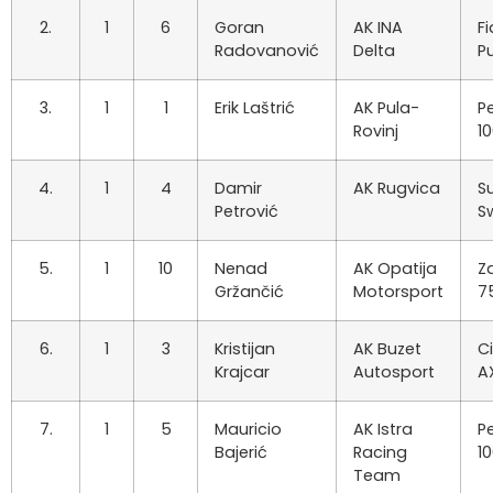
2.
1
6
Goran
AK INA
Fi
Radovanović
Delta
P
3.
1
1
Erik Laštrić
AK Pula-
P
Rovinj
1
4.
1
4
Damir
AK Rugvica
S
Petrović
Sw
5.
1
10
Nenad
AK Opatija
Z
Gržančić
Motorsport
7
6.
1
3
Kristijan
AK Buzet
C
Krajcar
Autosport
A
7.
1
5
Mauricio
AK Istra
P
Bajerić
Racing
1
Team