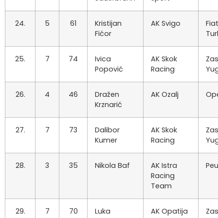
24.
5
61
Kristijan
AK Svigo
Fia
Fićor
Tu
25.
7
74
Ivica
AK Skok
Za
Popović
Racing
Yu
26.
4
46
Dražen
AK Ozalj
Ope
Krznarić
27.
7
73
Dalibor
AK Skok
Za
Kumer
Racing
Yu
28.
3
35
Nikola Baf
AK Istra
Peu
Racing
Team
29.
7
70
Luka
AK Opatija
Za