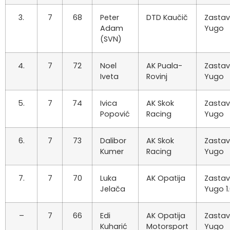
3.
7
68
Peter
DTD Kaučič
Zasta
Adam
Yugo
(SVN)
4.
7
72
Noel
AK Puala-
Zasta
Iveta
Rovinj
Yugo
5.
7
74
Ivica
AK Skok
Zasta
Popović
Racing
Yugo
6.
7
73
Dalibor
AK Skok
Zasta
Kumer
Racing
Yugo
7.
7
70
Luka
AK Opatija
Zasta
Jelača
Yugo 1
–
7
66
Edi
AK Opatija
Zasta
Kuharić
Motorsport
Yugo