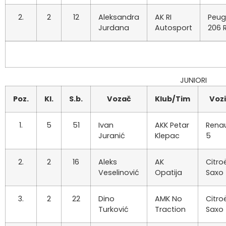
2.
2
12
Aleksandra
AK RI
Peug
Jurdana
Autosport
206 
JUNIORI
Poz.
Kl.
S.b.
Vozač
Klub/Tim
Vozi
1.
5
51
Ivan
AKK Petar
Renau
Juranić
Klepac
5
2.
2
16
Aleks
AK
Citro
Veselinović
Opatija
Saxo
3.
2
22
Dino
AMK No
Citro
Turković
Traction
Saxo