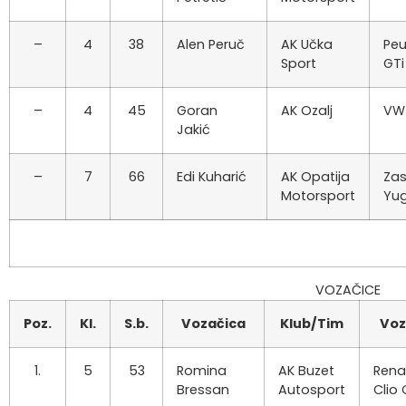
–
4
38
Alen Peruč
AK Učka
Peu
Sport
GTi
–
4
45
Goran
AK Ozalj
VW 
Jakić
–
7
66
Edi Kuharić
AK Opatija
Za
Motorsport
Yu
VOZAČICE
Poz.
Kl.
S.b.
Vozačica
Klub/Tim
Voz
1.
5
53
Romina
AK Buzet
Rena
Bressan
Autosport
Clio