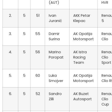
(AUT)
HVR
2.
5
51
Ivan
AKK Petar
Renau
Juranić
Klepac
5
3.
5
55
Damir
AK Opatija
Renau
Surina
Motorsport
Clio
4.
5
56
Marino
AK Istra
Renau
Poropat
Racing
Clio
Team
Sport
5.
5
60
Luka
AK Opatija
Renau
Smojver
Motorsport
Clio R
6.
5
52
Sandro
AK Buzet
Renau
Zilli
Autosport
Clio
Cup