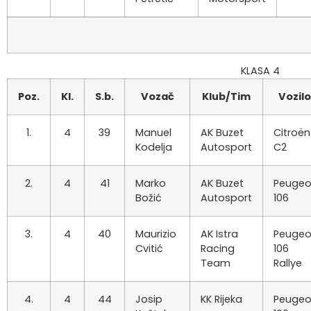
KLASA 4
Poz.
Kl.
S.b.
Vozač
Klub/Tim
Vozilo
1.
4
39
Manuel
AK Buzet
Citroën
Kodelja
Autosport
C2
2.
4
41
Marko
AK Buzet
Peugeo
Božić
Autosport
106
3.
4
40
Maurizio
AK Istra
Peugeo
Cvitić
Racing
106
Team
Rallye
4.
4
44
Josip
KK Rijeka
Peugeo