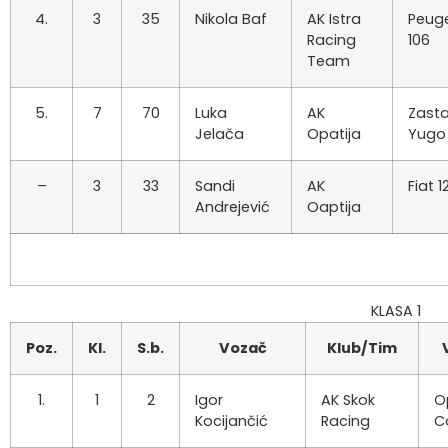
4.
3
35
Nikola Baf
AK Istra
Peug
Racing
106
Team
5.
7
70
Luka
AK
Zast
Jelača
Opatija
Yugo 
–
3
33
Sandi
AK
Fiat 1
Andrejević
Oaptija
KLASA 1
Poz.
Kl.
S.b.
Vozač
Klub/Tim
1.
1
2
Igor
AK Skok
O
Kocijančić
Racing
C