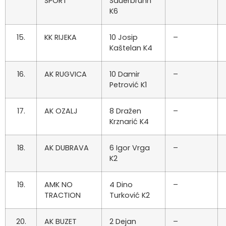
SPORT
Sauerbrunn
K6
15.
KK RIJEKA
10 Josip
–
Kaštelan K4
16.
AK RUGVICA
10 Damir
–
Petrović K1
17.
AK OZALJ
8 Dražen
–
Krznarić K4
18.
AK DUBRAVA
6 Igor Vrga
–
K2
19.
AMK NO
4 Dino
–
TRACTION
Turković K2
20.
AK BUZET
2 Dejan
–