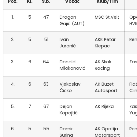
Poz.
Kl.
S.b.
Vozač
Klub/Tim
1.
5
47
Dragan
MSC St.Veit
Ope
Gajić (AUT)
HV
2.
5
51
Ivan
AKK Petar
Ren
Juranić
Klepac
3.
6
64
Donald
AK Skok
Za
Milokanović
Racing
4.
6
63
Vjekoslav
AK Buzet
Fia
Čičko
Autosport
Cii
5.
7
67
Dejan
AK Rijeka
Za
Kopajtić
Yu
6.
5
55
Damir
AK Opatija
Ren
Surina
Motorsport