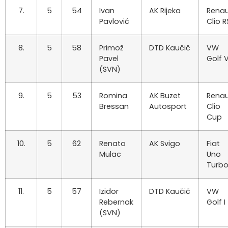
7.
5
54
Ivan
AK Rijeka
Renau
Pavlović
Clio R
8.
5
58
Primož
DTD Kaučič
VW
Pavel
Golf 
(SVN)
9.
5
53
Romina
AK Buzet
Renau
Bressan
Autosport
Clio
Cup
10.
5
62
Renato
AK Svigo
Fiat
Mulac
Uno
Turb
11.
5
57
Izidor
DTD Kaučič
VW
Rebernak
Golf I
(SVN)