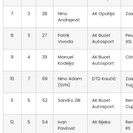
7.
3
28
Nino
AK Opatija
Za
Andrejević
8.
3
27
Patrik
AK Buzet
Peu
Vivoda
Autosport
XSi
9.
4
39
Manuel
AK Buzet
Cit
Kodelja
Autosport
10.
7
69
Nino Adam
DTD Kaučič
Za
(SVN)
Yu
11.
5
52
Sandro Zilli
AK Buzet
Ren
Autosport
Cu
12.
5
54
Ivan
AK Rijeka
Ren
Pavlović
RS