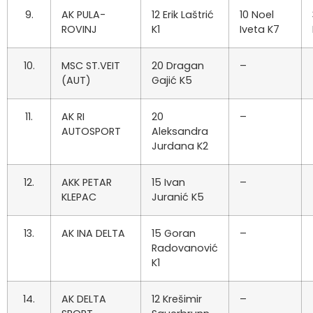
9.
AK PULA-
12 Erik Laštrić
10 Noel
ROVINJ
K1
Iveta K7
10.
MSC ST.VEIT
20 Dragan
–
(AUT)
Gajić K5
11.
AK RI
20
–
AUTOSPORT
Aleksandra
Jurdana K2
12.
AKK PETAR
15 Ivan
–
KLEPAC
Juranić K5
13.
AK INA DELTA
15 Goran
–
Radovanović
K1
14.
AK DELTA
12 Krešimir
–