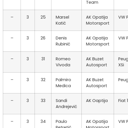
Team
–
3
25
Marsel
AK Opatija
VW P
Katić
Motorsport
–
3
26
Denis
AK Opatija
VW P
Rubinić
Motorsport
–
3
31
Romeo
AK Buzet
Peug
Vivoda
Autosport
XSi
–
3
32
Palmiro
AK Buzet
Peug
Medica
Autosport
–
3
33
Sandi
AK Oaptija
Fiat 
Andrejević
–
3
34
Paulo
AK Opatija
VW P
Petretić
Motorsport