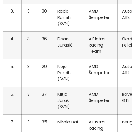
3.
3
30
Rado
AMD
Auto
Romih
Šempeter
A112
(SVN)
4.
3
36
Dean
AK Istra
Ško
Jurasić
Racing
Felic
Team
5.
3
29
Nejc
AMD
Auto
Romih
Šempeter
A112
(SVN)
6.
3
37
Mitja
AMD
Rove
Jurak
Šempeter
GTi
(SVN)
7.
3
35
Nikola Baf
AK Istra
Peug
Racing