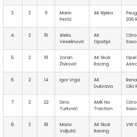
3.
2
11
Marin
AK Rijeka
Peug
Petrić
206 
4.
2
16
Aleks
AK
Citr
Veselinović
Opatija
Saxo
5.
2
19
Zoran
AK Skok
Opel
Živković
Racing
Astr
6.
2
14
Igor Vrga
AK
Rena
Dubrava
Clio 
7.
2
22
Dino
AMK No
Citr
Turković
Traction
Saxo
8.
2
18
Mario
AK Skok
VW G
Valjužić
Racing