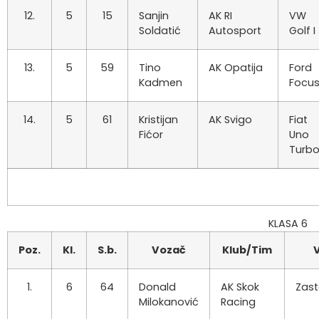
12.
5
15
Sanjin
AK RI
VW
Soldatić
Autosport
Golf I
13.
5
59
Tino
AK Opatija
Ford
Kadmen
Focu
14.
5
61
Kristijan
AK Svigo
Fiat
Fićor
Uno
Turb
KLASA 6
Poz.
Kl.
S.b.
Vozač
Klub/Tim
V
1.
6
64
Donald
AK Skok
Zas
Milokanović
Racing