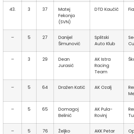
43.
3
37
Matej
DTD Kaučič
Fi
Fekonja
(SVN)
–
5
27
Danijel
Splitski
Se
Šimunović
Auto Klub
Cu
–
3
29
Dean
AK Istra
Šk
Jurasić
Racing
Team
–
5
64
Dražen Katić
AK Ozalj
Re
M
–
5
65
Domagoj
AK Pula-
Re
Belinić
Rovinj
Tu
–
5
76
Željko
AKK Petar
Op