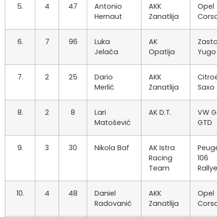
5.
4
47
Antonio
AKK
Opel
Hernaut
Zanatlija
Cors
6.
7
96
Luka
AK
Zast
Jelača
Opatija
Yugo 
7.
2
25
Dario
AKK
Citro
Merlić
Zanatlija
Saxo
8.
2
8
Lari
AK D.T.
VW G
Matošević
GTD
9.
3
30
Nikola Baf
AK Istra
Peug
Racing
106
Team
Rally
10.
4
48
Daniel
AKK
Opel
Radovanić
Zanatlija
Cors