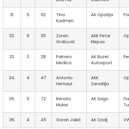
31.
5
62
Tino
AK Opatija
Fo
Kadmen
32.
6
93
Zoran
AKK Petar
Op
Grabović
Klepac
33.
3
28
Palmiro
AK Buzet
Pe
Medica
Autosport
34.
4
47
Antonio
AKK
Op
Hernaut
Zanatlija
35.
5
72
Renato
AK Svigo
Fi
Mulac
Tu
36.
4
45
Goran Jakić
AK Ozalj
VW