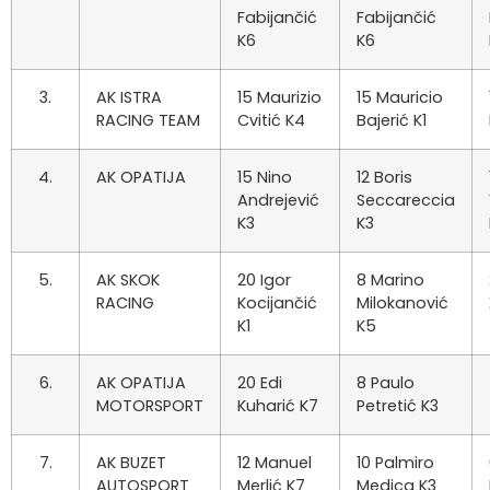
Fabijančić
Fabijančić
K6
K6
3.
AK ISTRA
15 Maurizio
15 Mauricio
RACING TEAM
Cvitić K4
Bajerić K1
4.
AK OPATIJA
15 Nino
12 Boris
Andrejević
Seccareccia
K3
K3
5.
AK SKOK
20 Igor
8 Marino
RACING
Kocijančić
Milokanović
K1
K5
6.
AK OPATIJA
20 Edi
8 Paulo
MOTORSPORT
Kuharić K7
Petretić K3
7.
AK BUZET
12 Manuel
10 Palmiro
AUTOSPORT
Merlić K7
Medica K3