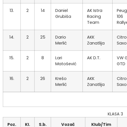
13.
2
14
Daniel
AK Istra
Peug
Grubiša
Racing
106
Team
Rally
14.
2
25
Dario
AKK
Citr
Merlić
Zanatlija
Saxo
15.
2
8
Lari
AK D.T.
VW G
Matošević
GTD
16.
2
26
Krešo
AKK
Citr
Merlić
Zanatlija
Saxo
KLASA 3
Poz.
Kl.
S.b.
Vozač
Klub/Tim