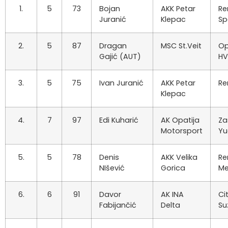
1.
5
73
Bojan
AKK Petar
Re
Juranić
Klepac
Sp
2.
5
87
Dragan
MSC St.Veit
Op
Gajić (AUT)
HV
3.
5
75
Ivan Juranić
AKK Petar
Re
Klepac
4.
7
97
Edi Kuharić
AK Opatija
Za
Motorsport
Yu
5.
5
78
Denis
AKK Velika
Re
NIšević
Gorica
M
6.
6
91
Davor
AK INA
Ci
Fabijančić
Delta
Su