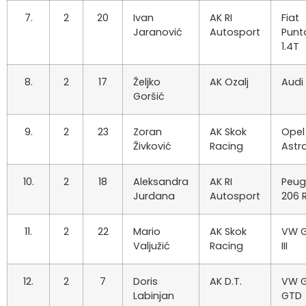
7.
2
20
Ivan
AK RI
Fiat
Jaranović
Autosport
Punt
1.4T
8.
2
17
Željko
AK Ozalj
Audi
Goršić
9.
2
23
Zoran
AK Skok
Opel
Živković
Racing
Astr
10.
2
18
Aleksandra
AK RI
Peug
Jurdana
Autosport
206 
11.
2
22
Mario
AK Skok
VW G
Valjužić
Racing
III
12.
2
7
Doris
AK D.T.
VW G
Labinjan
GTD