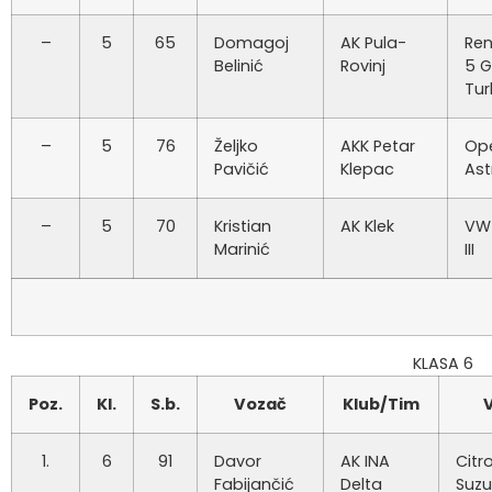
–
5
65
Domagoj
AK Pula-
Ren
Belinić
Rovinj
5 
Tu
–
5
76
Željko
AKK Petar
Op
Pavičić
Klepac
Ast
–
5
70
Kristian
AK Klek
VW 
Marinić
III
KLASA 6
Poz.
Kl.
S.b.
Vozač
Klub/Tim
V
1.
6
91
Davor
AK INA
Citr
Fabijančić
Delta
Suzu