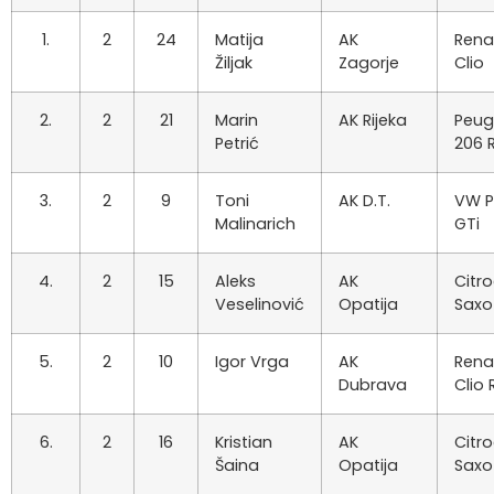
1.
2
24
Matija
AK
Rena
Žiljak
Zagorje
Clio
2.
2
21
Marin
AK Rijeka
Peug
Petrić
206 
3.
2
9
Toni
AK D.T.
VW P
Malinarich
GTi
4.
2
15
Aleks
AK
Citr
Veselinović
Opatija
Saxo
5.
2
10
Igor Vrga
AK
Rena
Dubrava
Clio 
6.
2
16
Kristian
AK
Citr
Šaina
Opatija
Saxo