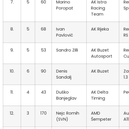
7.
5
60
Marino
AK Istra
Re
Poropat
Racing
Sp
Team
8.
5
68
Ivan
AK Rijeka
Re
Pavlović
RS
9.
5
53
Sandro Zilli
AK Buzet
Re
Autosport
C
10.
6
90
Denis
AK Buzet
Za
Sandalj
1.3
11.
4
43
Duško
AK Delta
Pe
Banjeglav
Timing
12.
3
170
Nejc Romih
AMD
Au
(SVN)
Šempeter
A1