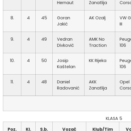
Hernaut
Zanatlija
Cors
8.
4
45
Goran
AK Ozalj
VW G
Jakić
III
9.
4
49
Vedran
AMK No
Peug
Divković
Traction
106
10.
4
50
Josip
KK Rijeka
Peug
Kaštelan
106
11.
4
48
Daniel
AKK
Opel
Radovanić
Zanatlija
Cors
KLASA 5
Poz.
Kl.
S.b.
Vozač
Klub/Tim
Vo