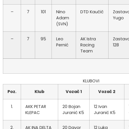
–
7
101
Nino
DTD Kaučič
Zastav
Adam
Yugo
(SVN)
–
7
95
Leo
AK Istra
Zastav
Pernić
Racing
128
Team
KLUBOVI
Poz.
Klub
Vozač 1
Vozač 2
1.
AKK PETAR
20 Bojan
12 Ivan
KLEPAC
Juranić K5
Juranić K5
2.
AK INA DELTA
20 Davor
12 Luka