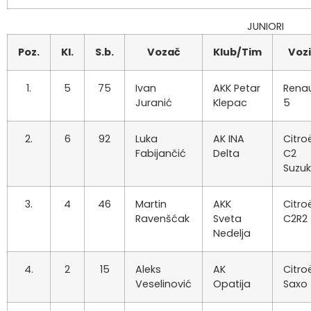
JUNIORI
Poz.
Kl.
S.b.
Vozač
Klub/Tim
Vozi
1.
5
75
Ivan
AKK Petar
Renau
Juranić
Klepac
5
2.
6
92
Luka
AK INA
Citro
Fabijančić
Delta
C2
Suzuk
3.
4
46
Martin
AKK
Citro
Ravenšćak
Sveta
C2R2
Nedelja
4.
2
15
Aleks
AK
Citro
Veselinović
Opatija
Saxo