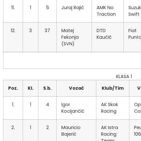
11.
1
5
Juraj Rajić
AMK No
Suzuk
Traction
Swift
12.
3
37
Matej
DTD
Fiat
Fekonja
Kaučič
Punto
(SVN)
KLASA 1
Poz.
Kl.
S.b.
Vozač
Klub/Tim
V
1.
1
4
Igor
AK Skok
Op
Kocijančić
Racing
Co
2.
1
2
Mauricio
AK Istra
Pe
Bajerić
Racing
106
Team