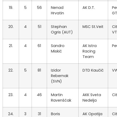
19.
5
56
Nenad
AK D.T.
Pe
Hrvatin
GT
20.
4
51
Stephan
MSC St.Veit
Ci
Ogris (AUT)
VT
21.
4
61
Sandro
AK Istra
Pe
Miskić
Racing
Team
22.
5
81
Izidor
DTD Kaučič
VW
Rebernak
(SVN)
23.
4
46
Martin
AKK Sveta
Ci
Ravenšćak
Nedelja
24.
3
31
Boris
AK Opatija
Ci