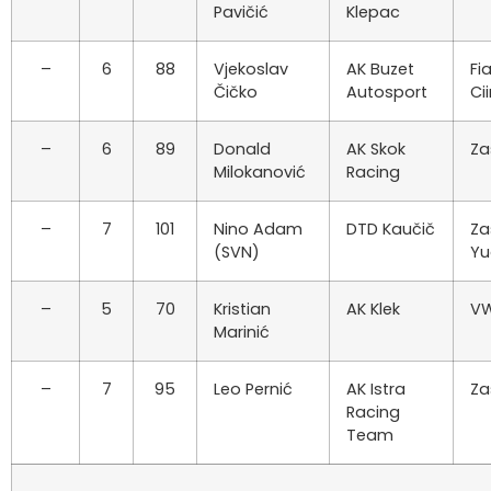
Pavičić
Klepac
–
6
88
Vjekoslav
AK Buzet
Fi
Čičko
Autosport
Ci
–
6
89
Donald
AK Skok
Za
Milokanović
Racing
–
7
101
Nino Adam
DTD Kaučič
Za
(SVN)
Yu
–
5
70
Kristian
AK Klek
VW
Marinić
–
7
95
Leo Pernić
AK Istra
Za
Racing
Team