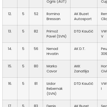
Ogris (AUT)
Cu
12.
5
52
Romina
AK Buzet
Ren
Bressan
Autosport
Cli
13.
5
82
Primož
DTD Kaučič
VW 
Pavel (SVN)
V
14.
5
56
Nenad
AK D.T.
Pe
Hrvatin
306
15.
5
80
Marko
AKK
Ho
Cavor
Zanatlija
Civ
16.
5
81
Izidor
DTD Kaučič
VW 
Rebernak
I
(SVN)
17.
5
83
Denis
AK Buzet
Sea