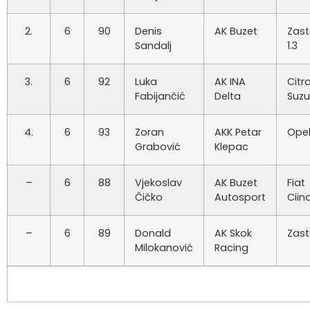
2.
6
90
Denis
AK Buzet
Zast
Sandalj
1.3
3.
6
92
Luka
AK INA
Citr
Fabijančić
Delta
Suzu
4.
6
93
Zoran
AKK Petar
Opel
Grabović
Klepac
–
6
88
Vjekoslav
AK Buzet
Fiat
Čičko
Autosport
Ciin
–
6
89
Donald
AK Skok
Zas
Milokanović
Racing