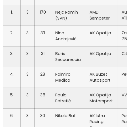
1.
3
170
Nejc Romih
AMD
Au
(SVN)
Šempeter
A1
2.
3
33
Nino
AK Opatija
Za
Andrejević
75
3.
3
31
Boris
AK Opatija
Ci
Seccareccia
4.
3
28
Palmiro
AK Buzet
Pe
Medica
Autosport
5.
3
35
Paulo
AK Opatija
VW
Petretić
Motorsport
6.
3
30
Nikola Baf
AK Istra
Pe
Racing
Ra