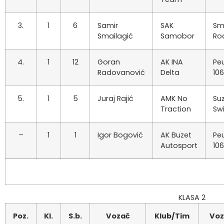
3.
1
6
Samir
SAK
Sm
Smailagić
Samobor
Ro
4.
1
12
Goran
AK INA
Pe
Radovanović
Delta
106
5.
1
5
Juraj Rajić
AMK No
Suz
Traction
Swi
–
1
1
Igor Bogović
AK Buzet
Pe
Autosport
106
KLASA 2
Poz.
Kl.
S.b.
Vozač
Klub/Tim
Voz