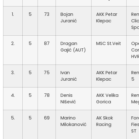
1.
5
73
Bojan
AKK Petar
Ren
Juranić
Klepac
Cli
Spo
2.
5
87
Dragan
MSC St.Veit
Op
Gajić (AUT)
Co
HV
3.
5
75
Ivan
AKK Petar
Ren
Juranić
Klepac
5
4.
5
78
Denis
AKK Velika
Ren
NIšević
Gorica
Me
5.
5
69
Marino
AK Skok
For
Milokanović
Racing
Fie
ST