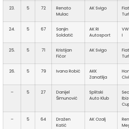
23.
5
72
Renato
AK Svigo
Fia
Mulac
Tu
24.
5
67
Sanjin
AK RI
VW 
Soldatić
Autosport
I
25.
5
71
Kristijan
AK Svigo
Fia
Fićor
Tu
26.
5
79
Ivana Robić
AKK
Ho
Zanatlija
Civ
–
5
27
Danijel
Splitski
Sea
Šimunović
Auto Klub
Ibi
Cu
–
5
64
Dražen
AK Ozalj
Ren
Katić
Me