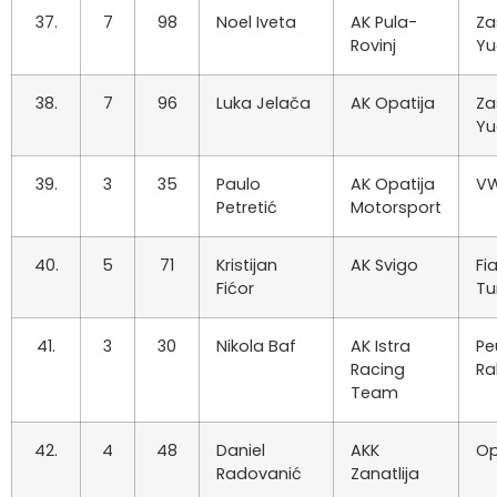
37.
7
98
Noel Iveta
AK Pula-
Za
Rovinj
Yu
38.
7
96
Luka Jelača
AK Opatija
Za
Yu
39.
3
35
Paulo
AK Opatija
VW
Petretić
Motorsport
40.
5
71
Kristijan
AK Svigo
Fi
Fićor
Tu
41.
3
30
Nikola Baf
AK Istra
Pe
Racing
Ra
Team
42.
4
48
Daniel
AKK
Op
Radovanić
Zanatlija