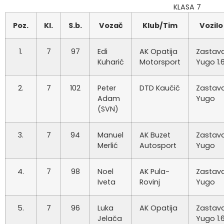
KLASA 7
Poz.
Kl.
S.b.
Vozač
Klub/Tim
Vozilo
1.
7
97
Edi
AK Opatija
Zastav
Kuharić
Motorsport
Yugo 1.
2.
7
102
Peter
DTD Kaučič
Zastav
Adam
Yugo
(SVN)
3.
7
94
Manuel
AK Buzet
Zastav
Merlić
Autosport
Yugo
4.
7
98
Noel
AK Pula-
Zastav
Iveta
Rovinj
Yugo
5.
7
96
Luka
AK Opatija
Zastav
Jelača
Yugo 1.