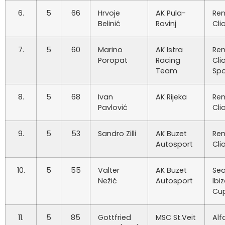
6.
5
66
Hrvoje
AK Pula-
Ren
Belinić
Rovinj
Cli
7.
5
60
Marino
AK Istra
Ren
Poropat
Racing
Cli
Team
Spo
8.
5
68
Ivan
AK Rijeka
Ren
Pavlović
Cli
9.
5
53
Sandro Zilli
AK Buzet
Ren
Autosport
Cli
10.
5
55
Valter
AK Buzet
Sea
Nežić
Autosport
Ibi
Cu
11.
5
85
Gottfried
MSC St.Veit
Alf