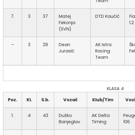
Team
7.
3
37
Matej
DTD Kaučič
Fi
Fekonja
1.2
(SVN)
–
3
29
Dean
AK Istra
Šk
Jurasić
Racing
Fel
Team
KLASA 4
Poz.
Kl.
S.b.
Vozač
Klub/Tim
Vozi
1.
4
43
Duško
AK Delta
Peug
Banjeglav
Timing
106