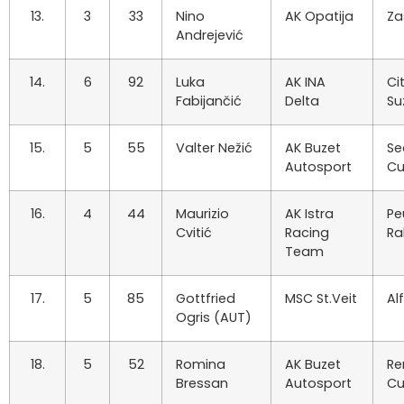
13.
3
33
Nino
AK Opatija
Za
Andrejević
14.
6
92
Luka
AK INA
Ci
Fabijančić
Delta
Su
15.
5
55
Valter Nežić
AK Buzet
Se
Autosport
Cu
16.
4
44
Maurizio
AK Istra
Pe
Cvitić
Racing
Ra
Team
17.
5
85
Gottfried
MSC St.Veit
Al
Ogris (AUT)
18.
5
52
Romina
AK Buzet
Re
Bressan
Autosport
C