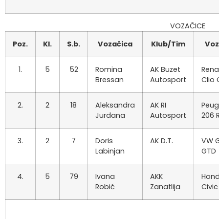
VOZAČICE
Poz.
Kl.
S.b.
Vozačica
Klub/Tim
Voz
1.
5
52
Romina
AK Buzet
Rena
Bressan
Autosport
Clio
2.
2
18
Aleksandra
AK RI
Peug
Jurdana
Autosport
206 
3.
2
7
Doris
AK D.T.
VW G
Labinjan
GTD
4.
5
79
Ivana
AKK
Hon
Robić
Zanatlija
Civic