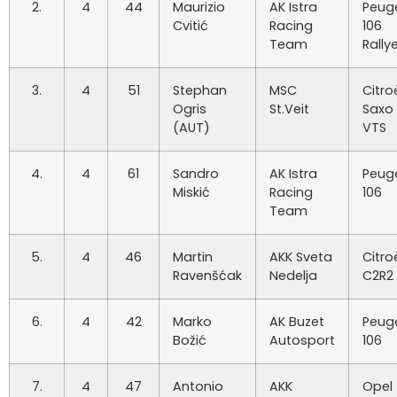
2.
4
44
Maurizio
AK Istra
Peug
Cvitić
Racing
106
Team
Rally
3.
4
51
Stephan
MSC
Citro
Ogris
St.Veit
Saxo
(AUT)
VTS
4.
4
61
Sandro
AK Istra
Peug
Miskić
Racing
106
Team
5.
4
46
Martin
AKK Sveta
Citro
Ravenšćak
Nedelja
C2R2
6.
4
42
Marko
AK Buzet
Peug
Božić
Autosport
106
7.
4
47
Antonio
AKK
Opel