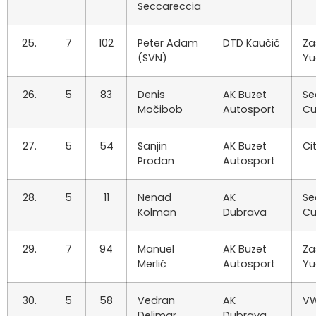
Seccareccia
25.
7
102
Peter Adam
DTD Kaučič
Za
(SVN)
Yu
26.
5
83
Denis
AK Buzet
Se
Močibob
Autosport
Cu
27.
5
54
Sanjin
AK Buzet
Ci
Prodan
Autosport
28.
5
11
Nenad
AK
Se
Kolman
Dubrava
Cu
29.
7
94
Manuel
AK Buzet
Za
Merlić
Autosport
Yu
30.
5
58
Vedran
AK
VW
Delimar
Dubrava