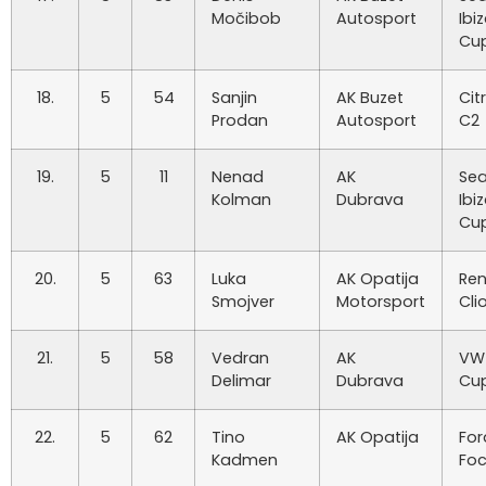
Močibob
Autosport
Ibi
Cu
18.
5
54
Sanjin
AK Buzet
Cit
Prodan
Autosport
C2
19.
5
11
Nenad
AK
Sea
Kolman
Dubrava
Ibi
Cu
20.
5
63
Luka
AK Opatija
Ren
Smojver
Motorsport
Cli
21.
5
58
Vedran
AK
VW
Delimar
Dubrava
Cu
22.
5
62
Tino
AK Opatija
For
Kadmen
Fo