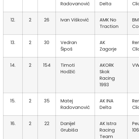
Radovanović
Delta
Cli
12.
2
26
Ivan Višković
AMK No
BM
Traction
Co
13.
2
30
Vedran
AK
Re
Šipoš
Zagorje
Cli
14.
2
154
Timoti
AKORK
VW
Hodžić
Skok
Racing
1993
15.
2
35
Matej
AK INA
Re
Radovanović
Delta
Cli
16.
2
22
Danijel
AK Istra
Pe
Grubiša
Racing
106
Team