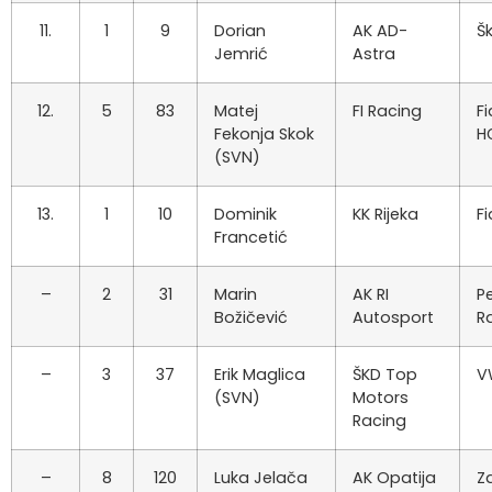
11.
1
9
Dorian
AK AD-
Š
Jemrić
Astra
12.
5
83
Matej
FI Racing
F
Fekonja Skok
H
(SVN)
13.
1
10
Dominik
KK Rijeka
F
Francetić
–
2
31
Marin
AK RI
P
Božičević
Autosport
Ra
–
3
37
Erik Maglica
ŠKD Top
V
(SVN)
Motors
Racing
–
8
120
Luka Jelača
AK Opatija
Z