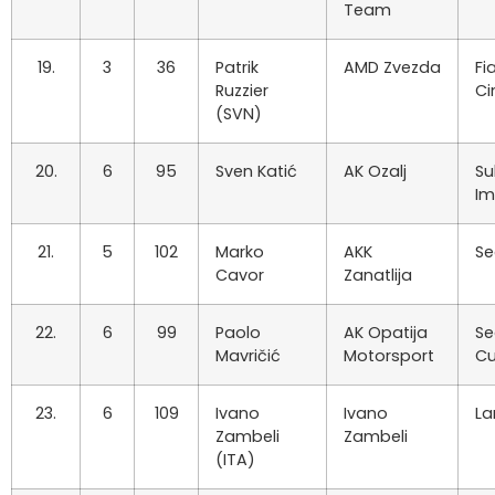
Team
19.
3
36
Patrik
AMD Zvezda
Fi
Ruzzier
Ci
(SVN)
20.
6
95
Sven Katić
AK Ozalj
Su
Im
21.
5
102
Marko
AKK
Se
Cavor
Zanatlija
22.
6
99
Paolo
AK Opatija
Se
Mavričić
Motorsport
C
23.
6
109
Ivano
Ivano
La
Zambeli
Zambeli
(ITA)