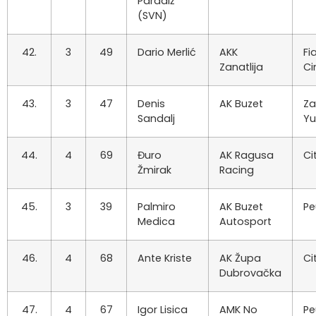
Paradiž
(SVN)
42.
3
49
Dario Merlić
AKK
Fi
Zanatlija
Ci
43.
3
47
Denis
AK Buzet
Za
Sandalj
Y
44.
4
69
Đuro
AK Ragusa
Ci
Žmirak
Racing
45.
3
39
Palmiro
AK Buzet
Pe
Medica
Autosport
46.
4
68
Ante Kriste
AK Župa
Ci
Dubrovačka
47.
4
67
Igor Lisica
AMK No
Pe