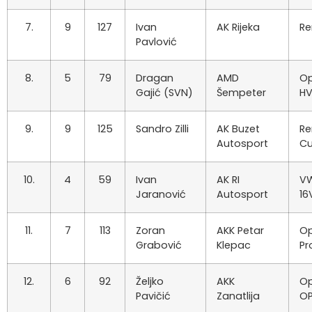
7.
9
127
Ivan
AK Rijeka
Re
Pavlović
8.
5
79
Dragan
AMD
Op
Gajić (SVN)
Šempeter
HV
9.
9
125
Sandro Zilli
AK Buzet
Re
Autosport
C
10.
4
59
Ivan
AK RI
VW
Jaranović
Autosport
16
11.
7
113
Zoran
AKK Petar
Op
Grabović
Klepac
Pr
12.
6
92
Željko
AKK
Op
Pavičić
Zanatlija
O