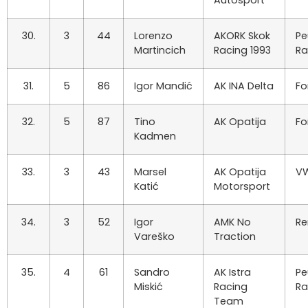
Autosport
30.
3
44
Lorenzo
AKORK Skok
Pe
Martincich
Racing 1993
Ra
31.
5
86
Igor Mandić
AK INA Delta
Fo
32.
5
87
Tino
AK Opatija
Fo
Kadmen
33.
3
43
Marsel
AK Opatija
VW
Katić
Motorsport
34.
3
52
Igor
AMK No
Re
Vareško
Traction
35.
4
61
Sandro
AK Istra
Pe
Miskić
Racing
Ra
Team