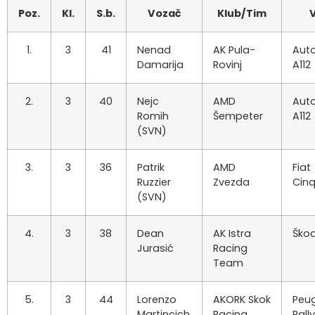
Poz.
Kl.
S.b.
Vozač
Klub/Tim
V
1.
3
41
Nenad
AK Pula-
Auto
Damarija
Rovinj
A112
2.
3
40
Nejc
AMD
Auto
Romih
Šempeter
A112
(SVN)
3.
3
36
Patrik
AMD
Fiat
Ruzzier
Zvezda
Cin
(SVN)
4.
3
38
Dean
AK Istra
Škod
Jurasić
Racing
Team
5.
3
44
Lorenzo
AKORK Skok
Peu
Martincich
Racing
Rall