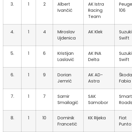
3.
1
2
Albert
AK Istra
Peuge
Ivančić
Racing
106
Team
4.
1
4
Miroslav
AK Klek
Suzuki
Ujdenica
Swift
5.
1
6
Kristijan
AK INA
Suzuki
Laslavić
Delta
Swift
6.
1
9
Dorian
AK AD-
Škod
Jemrić
Astra
Fabia
7.
1
7
Samir
SAK
Smart
Smailagić
Samobor
Roads
8.
1
10
Dominik
KK Rijeka
Fiat
Francetić
Punto