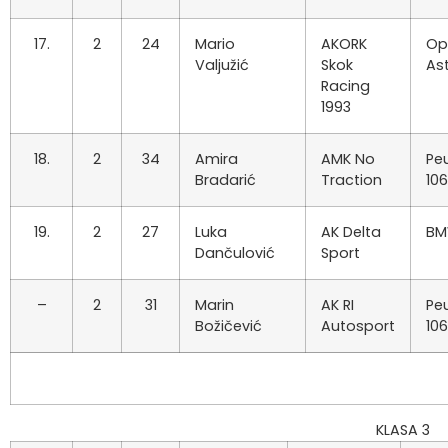
17.
2
24
Mario
AKORK
Op
Valjužić
Skok
As
Racing
1993
18.
2
34
Amira
AMK No
Pe
Bradarić
Traction
106
19.
2
27
Luka
AK Delta
BM
Dančulović
Sport
–
2
31
Marin
AK RI
Pe
Božičević
Autosport
106
KLASA 3