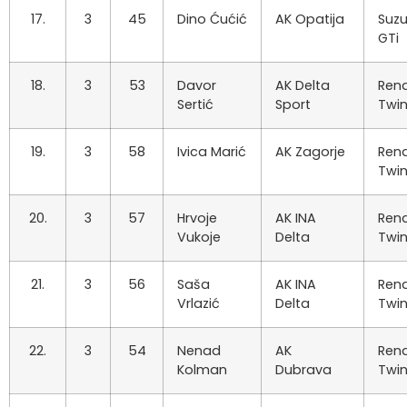
17.
3
45
Dino Ćućić
AK Opatija
Suzu
GTi
18.
3
53
Davor
AK Delta
Rena
Sertić
Sport
Twi
19.
3
58
Ivica Marić
AK Zagorje
Rena
Twi
20.
3
57
Hrvoje
AK INA
Rena
Vukoje
Delta
Twi
21.
3
56
Saša
AK INA
Rena
Vrlazić
Delta
Twi
22.
3
54
Nenad
AK
Rena
Kolman
Dubrava
Twi