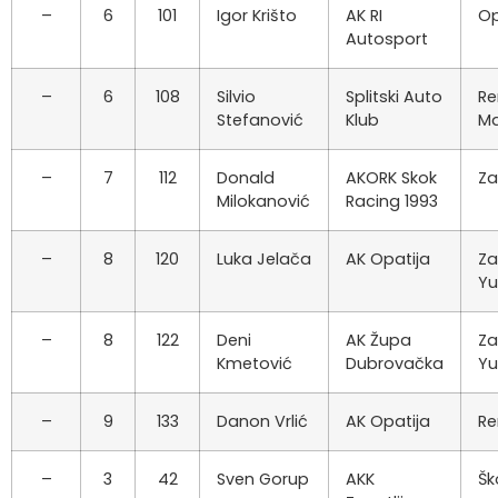
–
6
101
Igor Krišto
AK RI
Op
Autosport
–
6
108
Silvio
Splitski Auto
Re
Stefanović
Klub
Ma
–
7
112
Donald
AKORK Skok
Za
Milokanović
Racing 1993
–
8
120
Luka Jelača
AK Opatija
Za
Y
–
8
122
Deni
AK Župa
Za
Kmetović
Dubrovačka
Y
–
9
133
Danon Vrlić
AK Opatija
Re
–
3
42
Sven Gorup
AKK
Šk