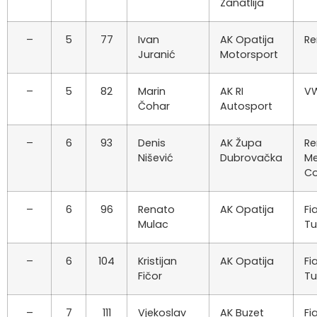
Zanatlija
–
5
77
Ivan
AK Opatija
Re
Juranić
Motorsport
–
5
82
Marin
AK RI
VW
Čohar
Autosport
–
6
93
Denis
AK Župa
Re
Nišević
Dubrovačka
M
C
–
6
96
Renato
AK Opatija
Fi
Mulac
Tu
–
6
104
Kristijan
AK Opatija
Fi
Fičor
Tu
–
7
111
Vjekoslav
AK Buzet
Fi