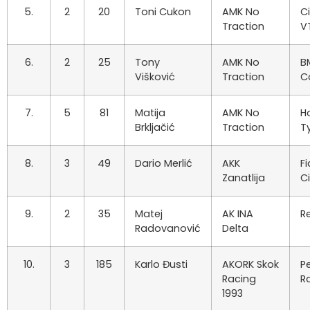
5.
2
20
Toni Cukon
AMK No
C
Traction
V
6.
2
25
Tony
AMK No
B
Višković
Traction
C
7.
5
81
Matija
AMK No
H
Brkljačić
Traction
T
8.
3
49
Dario Merlić
AKK
Fi
Zanatlija
C
9.
2
35
Matej
AK INA
R
Radovanović
Delta
10.
3
185
Karlo Đusti
AKORK Skok
P
Racing
Ra
1993