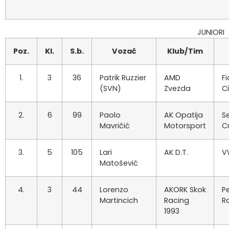
JUNIORI
Poz.
Kl.
S.b.
Vozač
Klub/Tim
1.
3
36
Patrik Ruzzier
AMD
Fi
(SVN)
Zvezda
C
2.
6
99
Paolo
AK Opatija
Se
Mavričić
Motorsport
C
3.
5
105
Lari
AK D.T.
V
Matošević
4.
3
44
Lorenzo
AKORK Skok
P
Martincich
Racing
Ra
1993