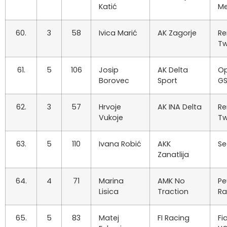
Katić
M
60.
3
58
Ivica Marić
AK Zagorje
Re
Tw
61.
5
106
Josip
AK Delta
Op
Borovec
Sport
GS
62.
3
57
Hrvoje
AK INA Delta
Re
Vukoje
Tw
63.
5
110
Ivana Robić
AKK
Se
Zanatlija
64.
4
71
Marina
AMK No
Pe
Lisica
Traction
Ra
65.
5
83
Matej
FI Racing
Fi