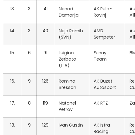
13.
3
41
Nenad
AK Pula-
Au
Damarija
Rovinj
A1
14.
3
40
Nejc Romih
AMD
Au
(SVN)
Šempeter
A1
15.
6
91
Luigino
Funny
B
Zerbato
Team
(ITA)
16.
9
126
Romina
AK Buzet
Re
Bressan
Autosport
C
17.
8
119
Natanel
AK RTZ
Za
Petrov
18.
9
129
Ivan Gustin
AK Istra
Re
Racing
C