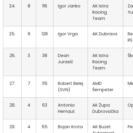
24.
8
116
Igor Janko
AK Istra
Za
Racing
Y
Team
25.
9
128
Igor Vrga
AK Dubrava
Re
RS
26.
3
38
Dean
AK Istra
Šk
Jurasić
Racing
Team
27.
7
115
Robert Belej
AMD
Min
(SVN)
Šempeter
28.
4
63
Antonio
AK Župa
Op
Hernaut
Dubrovačka
29.
4
65
Bojan Krota
AK Buzet
Pe