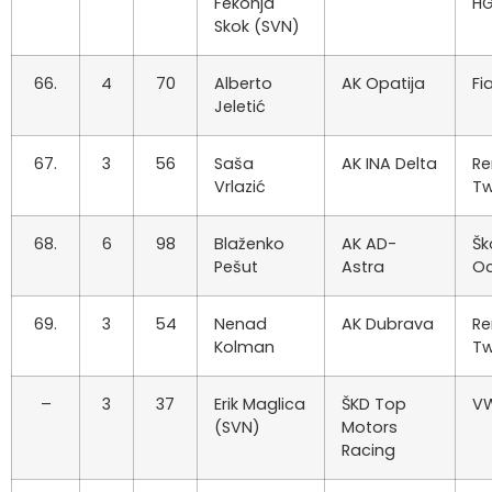
Fekonja
H
Skok (SVN)
66.
4
70
Alberto
AK Opatija
Fi
Jeletić
67.
3
56
Saša
AK INA Delta
Re
Vrlazić
Tw
68.
6
98
Blaženko
AK AD-
Šk
Pešut
Astra
Oc
69.
3
54
Nenad
AK Dubrava
Re
Kolman
Tw
–
3
37
Erik Maglica
ŠKD Top
VW
(SVN)
Motors
Racing