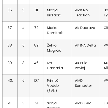
36.
5
81
Matija
AMK No
Ho
Brkljačić
Traction
Ty
37.
4
72
Marko
AK Dubrava
Ci
Domitrek
38.
6
89
Željko
AK INA Delta
VW
Magličić
39.
3
46
Iva
AK Pula-
Au
Damarija
Rovinj
A1
40.
6
107
Primož
AMD
VW
Vodeb
Šempeter
(SVN)
41.
3
51
Sanja
AMD Skiro
Su