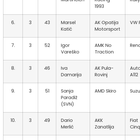
1993
6.
3
43
Marsel
AK Opatija
VW 
Katić
Motorsport
7.
3
52
Igor
AMK No
Rena
Vareško
Traction
8.
3
46
Iva
AK Pula-
Auto
Damarija
Rovinj
A112
9.
3
51
Sanja
AMD Skiro
Suzu
Paradiž
(SVN)
10.
3
49
Dario
AKK
Fiat
Merlić
Zanatlija
Cin