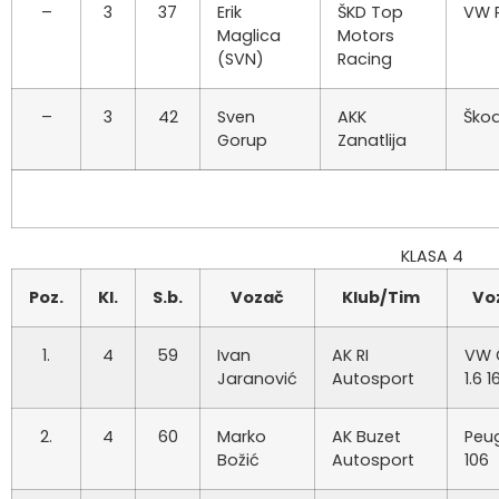
–
3
37
Erik
ŠKD Top
VW 
Maglica
Motors
(SVN)
Racing
–
3
42
Sven
AKK
Ško
Gorup
Zanatlija
KLASA 4
Poz.
Kl.
S.b.
Vozač
Klub/Tim
Voz
1.
4
59
Ivan
AK RI
VW 
Jaranović
Autosport
1.6 1
2.
4
60
Marko
AK Buzet
Peu
Božić
Autosport
106