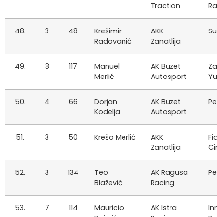
Traction
Ra
48.
3
48
Krešimir
AKK
Su
Radovanić
Zanatlija
49.
8
117
Manuel
AK Buzet
Za
Merlić
Autosport
Y
50.
4
66
Dorjan
AK Buzet
Pe
Kodelja
Autosport
51.
3
50
Krešo Merlić
AKK
Fi
Zanatlija
Ci
52.
3
134
Teo
AK Ragusa
Pe
Blažević
Racing
53.
7
114
Mauricio
AK Istra
In