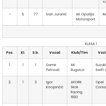
Y
–
5
77
Ivan Juranić
AK Opatija
R
Motorsport
KLASA 1
Poz.
Kl.
S.b.
Vozač
Klub/Tim
Vozi
1.
1
1
Damir
AK
Suzuki
Petrović
Rugvica
Swift 
2.
1
3
Igor
AKORK
Opel
Kocijančić
Skok
Corsa
Racing
1993