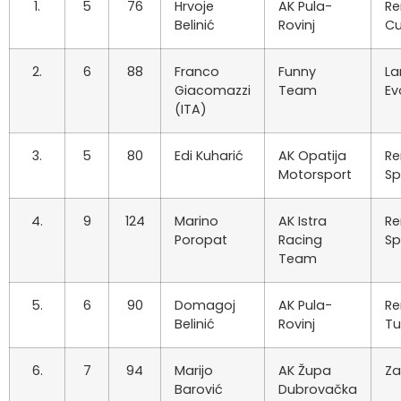
1.
5
76
Hrvoje
AK Pula-
Re
Belinić
Rovinj
C
2.
6
88
Franco
Funny
La
Giacomazzi
Team
Ev
(ITA)
3.
5
80
Edi Kuharić
AK Opatija
Re
Motorsport
Sp
4.
9
124
Marino
AK Istra
Re
Poropat
Racing
Sp
Team
5.
6
90
Domagoj
AK Pula-
Re
Belinić
Rovinj
Tu
6.
7
94
Marijo
AK Župa
Za
Barović
Dubrovačka