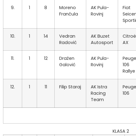
9.
1
8
Moreno
AK Pula-
Fiat
Frančula
Rovinj
Seice
Sport
10.
1
14
Vedran
AK Buzet
Citro
Radović
Autosport
AX
11.
1
12
Dražen
AK Pula-
Peuge
Galović
Rovinj
106
Rallye
12.
1
11
Filip Staraj
AK Istra
Peuge
Racing
106
Team
KLASA 2