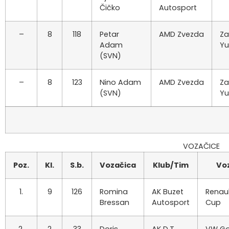
Čičko
Autosport
–
8
118
Petar
AMD Zvezda
Za
Adam
Y
(SVN)
–
8
123
Nino Adam
AMD Zvezda
Za
(SVN)
Y
VOZAČICE
Poz.
Kl.
S.b.
Vozačica
Klub/Tim
Voz
1.
9
126
Romina
AK Buzet
Renaul
Bressan
Autosport
Cup