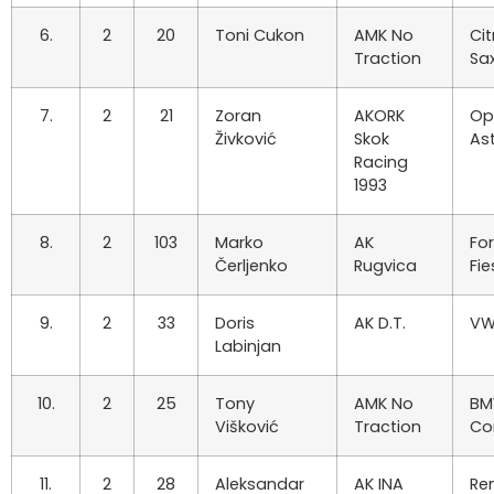
6.
2
20
Toni Cukon
AMK No
Ci
Traction
Sa
7.
2
21
Zoran
AKORK
Op
Živković
Skok
As
Racing
1993
8.
2
103
Marko
AK
Fo
Čerljenko
Rugvica
Fie
9.
2
33
Doris
AK D.T.
VW
Labinjan
10.
2
25
Tony
AMK No
BM
Višković
Traction
Co
11.
2
28
Aleksandar
AK INA
Re