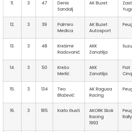
11.
3
47
Denis
AK Buzet
Zas
Sandalj
Yug
12.
3
39
Palmiro
AK Buzet
Peug
Medica
Autosport
13.
3
48
Krešimir
AKK
Suzu
Radovanić
Zanatlija
14.
3
50
Krešo
AKK
Fiat
Merlić
Zanatlija
Cin
15.
3
134
Teo
AK Ragusa
Peu
Blažević
Racing
16.
3
185
Karlo Đusti
AKORK Skok
Peug
Racing
Rall
1993