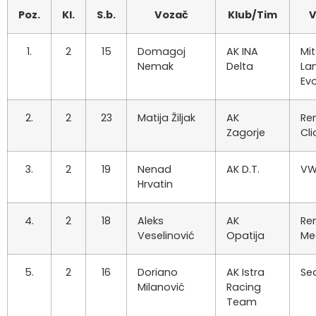
Poz.
Kl.
S.b.
Vozač
Klub/Tim
V
1.
2
15
Domagoj
AK INA
Mit
Nemak
Delta
La
Ev
2.
2
23
Matija Žiljak
AK
Re
Zagorje
Cli
3.
2
19
Nenad
AK D.T.
VW
Hrvatin
4.
2
18
Aleks
AK
Re
Veselinović
Opatija
Me
5.
2
16
Doriano
AK Istra
Sea
Milanović
Racing
Team