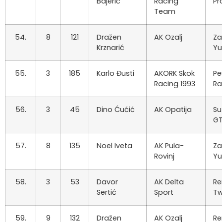
Bajerić
Racing
Pr
Team
54.
8
121
Dražen
AK Ozalj
Za
Krznarić
Y
55.
3
185
Karlo Đusti
AKORK Skok
Pe
Racing 1993
Ra
56.
3
45
Dino Ćućić
AK Opatija
Su
GT
57.
8
135
Noel Iveta
AK Pula-
Za
Rovinj
Y
58.
3
53
Davor
AK Delta
Re
Sertić
Sport
Tw
59.
9
132
Dražen
AK Ozalj
Re