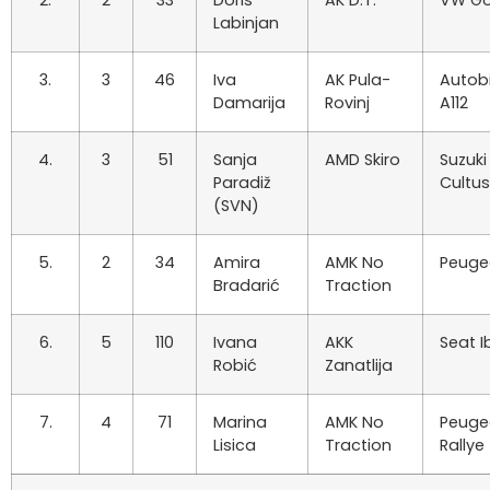
2.
2
33
Doris
AK D.T.
VW Go
Labinjan
3.
3
46
Iva
AK Pula-
Autob
Damarija
Rovinj
A112
4.
3
51
Sanja
AMD Skiro
Suzuki
Paradiž
Cultus
(SVN)
5.
2
34
Amira
AMK No
Peuge
Bradarić
Traction
6.
5
110
Ivana
AKK
Seat I
Robić
Zanatlija
7.
4
71
Marina
AMK No
Peuge
Lisica
Traction
Rallye