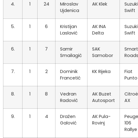
4.
1
24
Miroslav
AK Klek
Suzuki
Ujdenica
Swift
5.
1
6
Kristijan
AK INA
Suzuki
Laslavić
Delta
Swift
6.
1
7
Samir
SAK
Smart
Smailagić
Samobor
Roads
7.
1
2
Dominik
KK Rijeka
Fiat
Francetić
Punto
8.
1
8
Vedran
AK Buzet
Citro
Radović
Autosport
AX
9.
1
4
Dražen
AK Pula-
Peuge
Galović
Rovinj
106
Rallye