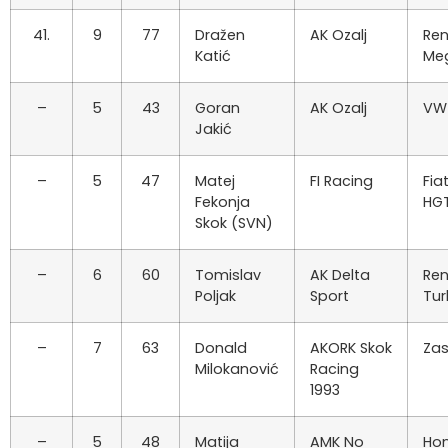
41.
9
77
Dražen
AK Ozalj
Ren
Katić
Me
–
5
43
Goran
AK Ozalj
VW 
Jakić
–
5
47
Matej
FI Racing
Fia
Fekonja
HG
Skok (SVN)
–
6
60
Tomislav
AK Delta
Ren
Poljak
Sport
Tu
–
7
63
Donald
AKORK Skok
Za
Milokanović
Racing
1993
–
5
48
Matija
AMK No
Hon