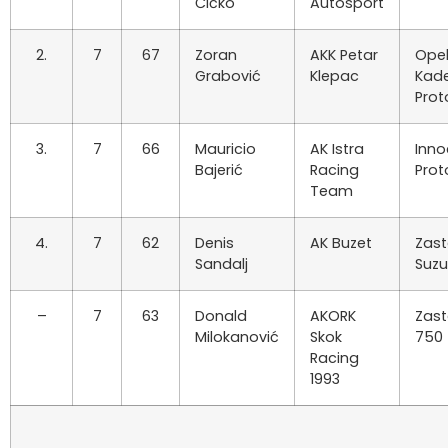
Čičko
Autosport
2.
7
67
Zoran
AKK Petar
Ope
Grabović
Klepac
Kade
Prot
3.
7
66
Mauricio
AK Istra
Inno
Bajerić
Racing
Prot
Team
4.
7
62
Denis
AK Buzet
Zas
Sandalj
Suzu
–
7
63
Donald
AKORK
Zas
Milokanović
Skok
750
Racing
1993