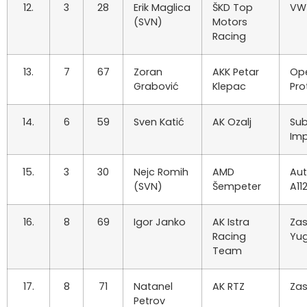
12.
3
28
Erik Maglica
ŠKD Top
VW
(SVN)
Motors
Racing
13.
7
67
Zoran
AKK Petar
Ope
Grabović
Klepac
Pro
14.
6
59
Sven Katić
AK Ozalj
Su
Im
15.
3
30
Nejc Romih
AMD
Aut
(SVN)
Šempeter
A11
16.
8
69
Igor Janko
AK Istra
Za
Racing
Yu
Team
17.
8
71
Natanel
AK RTZ
Zas
Petrov