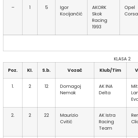
–
1
5
Igor
AKORK
Opel
Kocijančić
Skok
Corsa
Racing
1993
KLASA 2
Poz.
Kl.
S.b.
Vozač
Klub/Tim
V
1.
2
12
Domagoj
AK INA
Mit
Nemak
Delta
La
Ev
2.
2
22
Maurizio
AK Istra
Re
Cvitić
Racing
Cli
Team