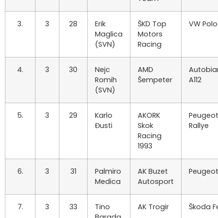
3.
3
28
Erik
ŠKD Top
VW Polo
Maglica
Motors
(SVN)
Racing
4.
3
30
Nejc
AMD
Autobia
Romih
Šempeter
A112
(SVN)
5.
3
29
Karlo
AKORK
Peugeot
Đusti
Skok
Rallye
Racing
1993
6.
3
31
Palmiro
AK Buzet
Peugeot
Medica
Autosport
7.
3
33
Tino
AK Trogir
Škoda Fe
Barada