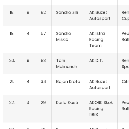
18.
9
82
Sandro Zilli
AK Buzet
Ren
Autosport
Cu
19.
4
57
Sandro
AK Istra
Peu
Miskić
Racing
Ral
Team
20.
9
83
Toni
AK D.T.
Ren
Malinarich
Spo
21.
4
34
Bojan Krota
AK Buzet
Cit
Autosport
22.
3
29
Karlo Đusti
AKORK Skok
Peu
Racing
Ral
1993