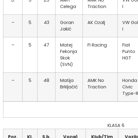
5.
5
25
Alen
AMK No
VW Gol
Celega
Traction
I
–
5
43
Goran
AK Ozalj
VW Gol
Jakić
I
–
5
47
Matej
FI Racing
Fiat
Fekonja
Punto
Skok
HGT
(SVN)
–
5
48
Matija
AMK No
Honda
Brkljačić
Traction
Civic
Type-
KLASA 6
Poz.
Kl.
S.b.
Vozač
Klub/Tim
Vozil