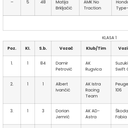
–
5
48
Matija
AMK No
Honda
Brkljačić
Traction
Type
KLASA 1
Poz.
Kl.
S.b.
Vozač
Klub/Tim
Vozi
1.
1
84
Damir
AK
Suzuki
Petrović
Rugvica
Swift 
2.
1
1
Albert
AK Istra
Peuge
Ivančić
Racing
106
Team
3.
1
3
Dorian
AK AD-
Škod
Jemrić
Astra
Fabia