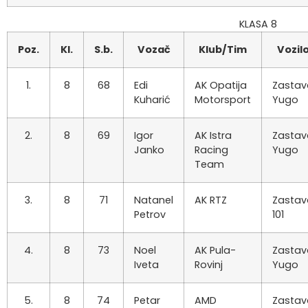
KLASA 8
Poz.
Kl.
S.b.
Vozač
Klub/Tim
Vozil
1.
8
68
Edi
AK Opatija
Zastav
Kuharić
Motorsport
Yugo
2.
8
69
Igor
AK Istra
Zastav
Janko
Racing
Yugo
Team
3.
8
71
Natanel
AK RTZ
Zastav
Petrov
101
4.
8
73
Noel
AK Pula-
Zastav
Iveta
Rovinj
Yugo
5.
8
74
Petar
AMD
Zastav