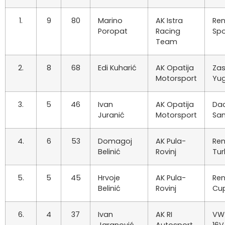
1.
9
80
Marino
AK Istra
Ren
Poropat
Racing
Spo
Team
2.
8
68
Edi Kuharić
AK Opatija
Za
Motorsport
Yu
3.
5
46
Ivan
AK Opatija
Da
Juranić
Motorsport
Sa
4.
6
53
Domagoj
AK Pula-
Ren
Belinić
Rovinj
Tu
5.
5
45
Hrvoje
AK Pula-
Ren
Belinić
Rovinj
Cu
6.
4
37
Ivan
AK RI
VW 