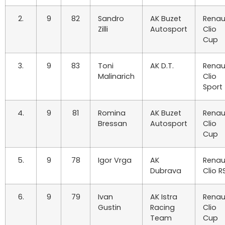
2.
9
82
Sandro
AK Buzet
Renau
Zilli
Autosport
Clio
Cup
3.
9
83
Toni
AK D.T.
Renau
Malinarich
Clio
Sport
4.
9
81
Romina
AK Buzet
Renau
Bressan
Autosport
Clio
Cup
5.
9
78
Igor Vrga
AK
Renau
Dubrava
Clio R
6.
9
79
Ivan
AK Istra
Renau
Gustin
Racing
Clio
Team
Cup