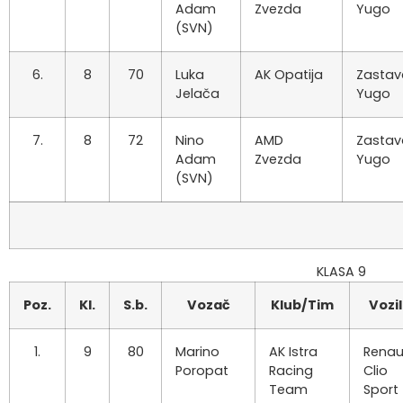
Adam
Zvezda
Yugo
(SVN)
6.
8
70
Luka
AK Opatija
Zastav
Jelača
Yugo
7.
8
72
Nino
AMD
Zastav
Adam
Zvezda
Yugo
(SVN)
KLASA 9
Poz.
Kl.
S.b.
Vozač
Klub/Tim
Vozi
1.
9
80
Marino
AK Istra
Renau
Poropat
Racing
Clio
Team
Sport