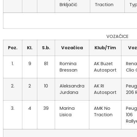
Brkljačić
Traction
Ty
VOZAČICE
Poz.
Kl.
S.b.
Vozačica
Klub/Tim
Voz
1.
9
81
Romina
AK Buzet
Rena
Bressan
Autosport
Clio
2.
2
10
Aleksandra
AK RI
Peug
Jurdana
Autosport
206 
3.
4
39
Marina
AMK No
Peug
Lisica
Traction
106
Rally