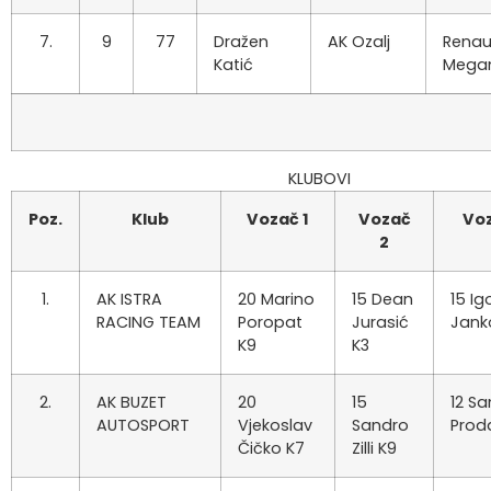
7.
9
77
Dražen
AK Ozalj
Renau
Katić
Mega
KLUBOVI
Poz.
Klub
Vozač 1
Vozač
Voz
2
1.
AK ISTRA
20 Marino
15 Dean
15 Ig
RACING TEAM
Poropat
Jurasić
Jank
K9
K3
2.
AK BUZET
20
15
12 Sa
AUTOSPORT
Vjekoslav
Sandro
Prod
Čičko K7
Zilli K9