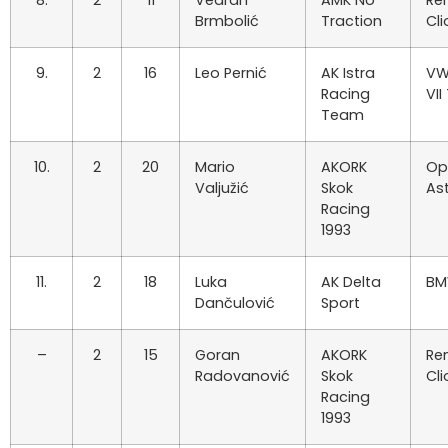
8.
2
11
Vedran
AMK No
Re
Brmbolić
Traction
Cli
9.
2
16
Leo Pernić
AK Istra
VW
Racing
VII
Team
10.
2
20
Mario
AKORK
Op
Valjužić
Skok
As
Racing
1993
11.
2
18
Luka
AK Delta
BM
Dančulović
Sport
–
2
15
Goran
AKORK
Re
Radovanović
Skok
Cli
Racing
1993