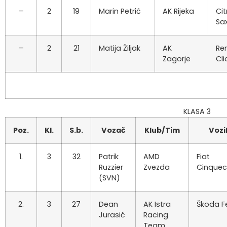
–
2
19
Marin Petrić
AK Rijeka
Ci
Sa
–
2
21
Matija Žiljak
AK
Re
Zagorje
Cli
KLASA 3
Poz.
Kl.
S.b.
Vozač
Klub/Tim
Vozi
1.
3
32
Patrik
AMD
Fiat
Ruzzier
Zvezda
Cinquec
(SVN)
2.
3
27
Dean
AK Istra
Škoda Fe
Jurasić
Racing
Team