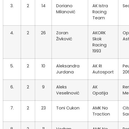
3.
2
14
Doriano
AK Istra
Sea
Milanović
Racing
Team
4.
2
26
Zoran
AKORK
Op
Živković
Skok
As
Racing
1993
5.
2
10
Aleksandra
AK RI
Pe
Jurdana
Autosport
20
6.
2
9
Aleks
AK
Re
Veselinović
Opatija
Me
7.
2
23
Toni Cukon
AMK No
Ci
Traction
Sa