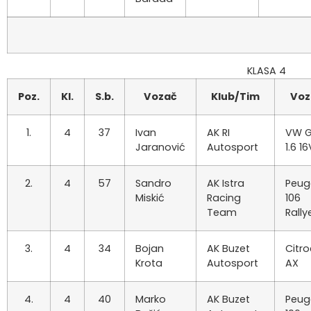
KLASA 4
Poz.
Kl.
S.b.
Vozač
Klub/Tim
Voz
1.
4
37
Ivan
AK RI
VW G
Jaranović
Autosport
1.6 16
2.
4
57
Sandro
AK Istra
Peug
Miskić
Racing
106
Team
Rally
3.
4
34
Bojan
AK Buzet
Citr
Krota
Autosport
AX
4.
4
40
Marko
AK Buzet
Peug