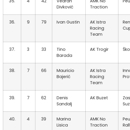
35.
4
42
Vedran
AMK No
Peu
Divković
Traction
36.
9
79
Ivan Gustin
AK Istra
Ren
Racing
Cu
Team
37.
3
33
Tino
AK Trogir
Ško
Barada
38.
7
66
Mauricio
AK Istra
Inn
Bajerić
Racing
Pro
Team
39.
7
62
Denis
AK Buzet
Za
Sandalj
Suz
40.
4
39
Marina
AMK No
Peu
Lisica
Traction
Ral