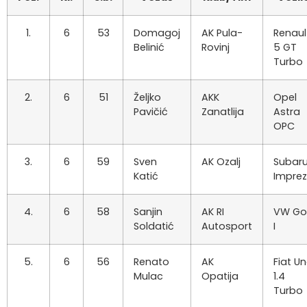
1.
6
53
Domagoj
AK Pula-
Renaul
Belinić
Rovinj
5 GT
Turbo
2.
6
51
Željko
AKK
Opel
Pavičić
Zanatlija
Astra
OPC
3.
6
59
Sven
AK Ozalj
Subar
Katić
Impre
4.
6
58
Sanjin
AK RI
VW Go
Soldatić
Autosport
I
5.
6
56
Renato
AK
Fiat U
Mulac
Opatija
1.4
Turbo