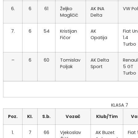
6.
6
61
Željko
AK INA
VW Po
Magličić
Delta
7.
6
54
Kristijan
AK
Fiat U
Fičor
Opatija
1.4
Turbo
–
6
60
Tomislav
AK Delta
Renaul
Poljak
Sport
5 GT
Turbo
KLASA 7
Poz.
Kl.
S.b.
Vozač
Klub/Tim
Vo
1.
7
66
Vjekoslav
AK Buzet
Fiat