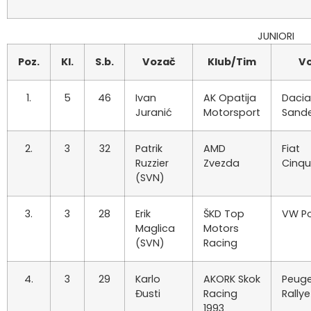
JUNIORI
Poz.
Kl.
S.b.
Vozač
Klub/Tim
Vo
1.
5
46
Ivan
AK Opatija
Dacia
Juranić
Motorsport
Sand
2.
3
32
Patrik
AMD
Fiat
Ruzzier
Zvezda
Cinq
(SVN)
3.
3
28
Erik
ŠKD Top
VW P
Maglica
Motors
(SVN)
Racing
4.
3
29
Karlo
AKORK Skok
Peuge
Đusti
Racing
Rallye
1993