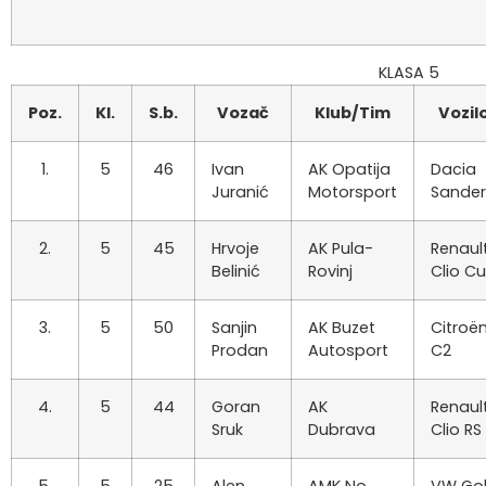
KLASA 5
Poz.
Kl.
S.b.
Vozač
Klub/Tim
Vozil
1.
5
46
Ivan
AK Opatija
Dacia
Juranić
Motorsport
Sande
2.
5
45
Hrvoje
AK Pula-
Renaul
Belinić
Rovinj
Clio C
3.
5
50
Sanjin
AK Buzet
Citroë
Prodan
Autosport
C2
4.
5
44
Goran
AK
Renaul
Sruk
Dubrava
Clio RS