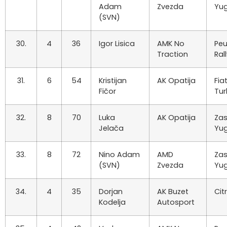
Adam
Zvezda
Yu
(SVN)
30.
4
36
Igor Lisica
AMK No
Peu
Traction
Ral
31.
6
54
Kristijan
AK Opatija
Fia
Fičor
Tu
32.
8
70
Luka
AK Opatija
Za
Jelača
Yu
33.
8
72
Nino Adam
AMD
Za
(SVN)
Zvezda
Yu
34.
4
35
Dorjan
AK Buzet
Cit
Kodelja
Autosport