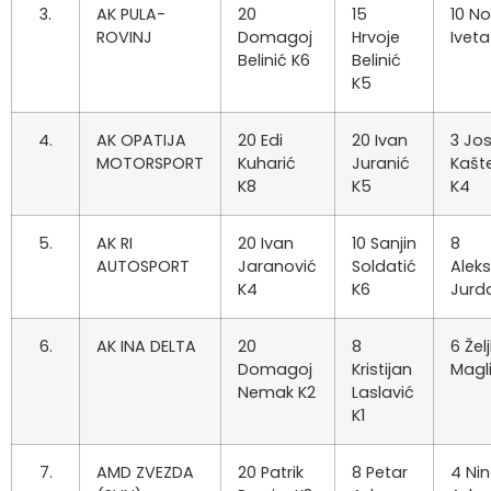
3.
AK PULA-
20
15
10 No
ROVINJ
Domagoj
Hrvoje
Iveta
Belinić K6
Belinić
K5
4.
AK OPATIJA
20 Edi
20 Ivan
3 Jos
MOTORSPORT
Kuharić
Juranić
Kašt
K8
K5
K4
5.
AK RI
20 Ivan
10 Sanjin
8
AUTOSPORT
Jaranović
Soldatić
Alek
K4
K6
Jurd
6.
AK INA DELTA
20
8
6 Žel
Domagoj
Kristijan
Magli
Nemak K2
Laslavić
K1
7.
AMD ZVEZDA
20 Patrik
8 Petar
4 Ni