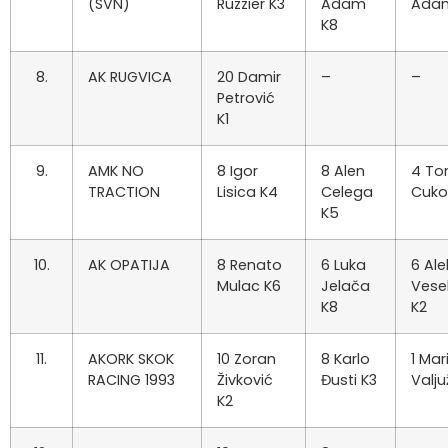
(SVN)
Ruzzier K3
Adam
Ada
K8
8.
AK RUGVICA
20 Damir
–
–
Petrović
K1
9.
AMK NO
8 Igor
8 Alen
4 To
TRACTION
Lisica K4
Celega
Cuko
K5
10.
AK OPATIJA
8 Renato
6 Luka
6 Ale
Mulac K6
Jelača
Vesel
K8
K2
11.
AKORK SKOK
10 Zoran
8 Karlo
1 Mar
RACING 1993
Živković
Đusti K3
Valju
K2