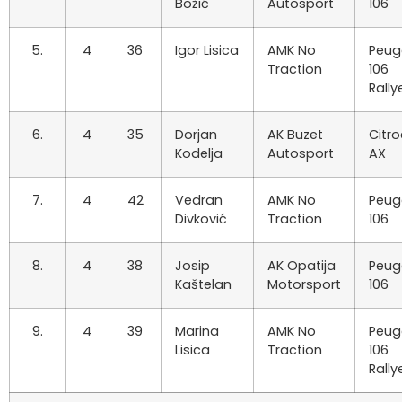
Božić
Autosport
106
5.
4
36
Igor Lisica
AMK No
Peug
Traction
106
Rally
6.
4
35
Dorjan
AK Buzet
Citr
Kodelja
Autosport
AX
7.
4
42
Vedran
AMK No
Peug
Divković
Traction
106
8.
4
38
Josip
AK Opatija
Peug
Kaštelan
Motorsport
106
9.
4
39
Marina
AMK No
Peug
Lisica
Traction
106
Rally