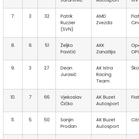
Jaranović
Autosport
16V
7.
3
32
Patrik
AMD
Fia
Ruzzier
Zvezda
Ci
(SVN)
8.
6
51
Željko
AKK
Ope
Pavičić
Zanatlija
OP
9.
3
27
Dean
AK Istra
Ško
Jurasić
Racing
Team
10.
7
66
Vjekoslav
AK Buzet
Fia
Čičko
Autosport
11.
5
50
Sanjin
AK Buzet
Cit
Prodan
Autosport