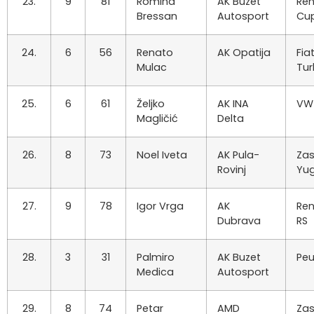
23.
9
81
Romina
AK Buzet
Ren
Bressan
Autosport
Cu
24.
6
56
Renato
AK Opatija
Fia
Mulac
Tu
25.
6
61
Željko
AK INA
VW
Magličić
Delta
26.
8
73
Noel Iveta
AK Pula-
Za
Rovinj
Yu
27.
9
78
Igor Vrga
AK
Ren
Dubrava
RS
28.
3
31
Palmiro
AK Buzet
Peu
Medica
Autosport
29.
8
74
Petar
AMD
Za